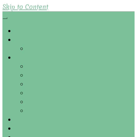
Skip to Content
Home
Reflexologie
Energetische Reflexologie
Therapiën
Bio Resonantie
Energetische Therapie
Cupping massage
Cranio Sacrale Therapie
Therapie met de paarden erbij
BioResonantie bij Dieren
Healing
Afspraak maken