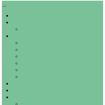
Home
Reflexologie
Energetische Reflexologie
Therapiën
Bio Resonantie
Energetische Therapie
Cupping massage
Cranio Sacrale Therapie
Therapie met de paarden erbij
BioResonantie bij Dieren
Healing
Afspraak maken
Info
Wie ben ik