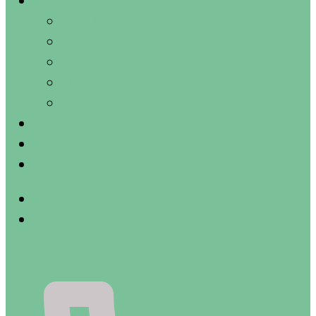
Info
Wie ben ik
Blog
Veelgestelde vragen
Tools
Login
Tarief
Kado
Contact