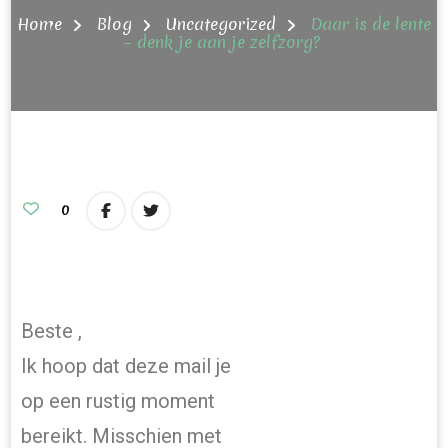
Home
Blog
Uncategorized
Daar is de lente
– denk je aan je zelfzorg?
0
Beste ,
Ik hoop dat deze mail je
op een rustig moment
bereikt. Misschien met